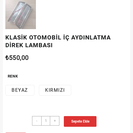
KLASİK OTOMOBİL İÇ AYDINLATMA
DİREK LAMBASI
₺
550,00
RENK
BEYAZ
KIRMIZI
KLASİK
-
+
Sepete Ekle
OTOMOBİL
İÇ