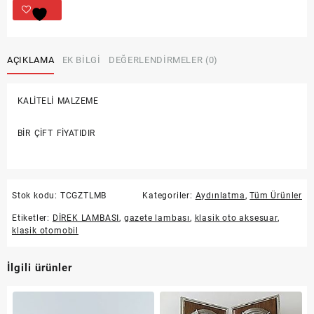
AYDINLATMA
DİREK
LAMBASI
adet
AÇIKLAMA
EK BILGI
DEĞERLENDIRMELER (0)
KALİTELİ MALZEME
BİR ÇİFT FİYATIDIR
Stok kodu:
TCGZTLMB
Kategoriler:
Aydınlatma
,
Tüm Ürünler
Etiketler:
DİREK LAMBASI
,
gazete lambası
,
klasik oto aksesuar
,
klasik otomobil
İlgili ürünler