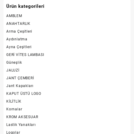
varyasyonu
Ürün kategorileri
var.
Seçenekler
AMBLEM
ürün
ANAHTARLIK
sayfasından
Arma Çeşitleri
seçilebilir
Aydınlatma
Ayna Çeşitleri
GERİ VİTES LAMBASI
Güneşlik
JALUZİ
JANT ÇEMBERİ
Jant Kapakları
KAPUT ÜSTÜ LOGO
KİLİTLİK
Kornalar
KROM AKSESUAR
Lastik Yanakları
Logolar