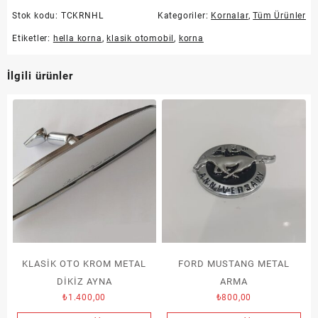
Stok kodu:
TCKRNHL
Kategoriler:
Kornalar
,
Tüm Ürünler
Etiketler:
hella korna
,
klasik otomobil
,
korna
İlgili ürünler
KLASİK OTO KROM METAL
FORD MUSTANG METAL
DİKİZ AYNA
ARMA
₺
1.400,00
₺
800,00