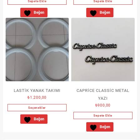
Sepete Ekle
Sepete Ekle
Beğen
Beğen
LASTİK YANAK TAKIMI
CAPRİCE CLASSİC METAL
₺
1.200,00
YAZI
₺
900,00
Seçenekler
Bu
Sepete Ekle
Beğen
ürünün
Beğen
birden
fazla