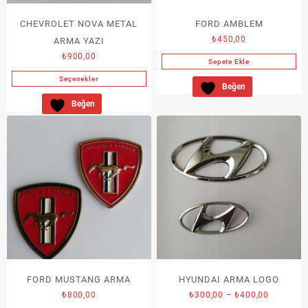
CHEVROLET NOVA METAL
FORD AMBLEM
₺
450,00
ARMA YAZI
₺
900,00
Sepete Ekle
Seçenekler
Beğen
Bu
Beğen
ürünün
birden
fazla
varyasyonu
var.
Seçenekler
ürün
sayfasından
seçilebilir
FORD MUSTANG ARMA
HYUNDAI ARMA LOGO
Fiyat
₺
800,00
₺
300,00
–
₺
400,00