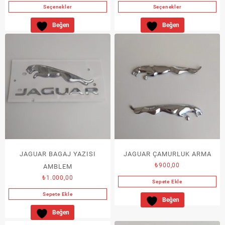
aralığı:
Seçenekler
Seçenekler
₺300,00
Bu
Bu
-
Beğen
Beğen
ürünün
ürünün
₺400,00
birden
birden
fazla
fazla
varyasyonu
varyasyonu
var.
var.
Seçenekler
Seçenekler
ürün
ürün
sayfasından
sayfasından
seçilebilir
seçilebilir
JAGUAR BAGAJ YAZISI
JAGUAR ÇAMURLUK ARMA
₺
900,00
AMBLEM
₺
1.000,00
Sepete Ekle
Sepete Ekle
Beğen
Beğen