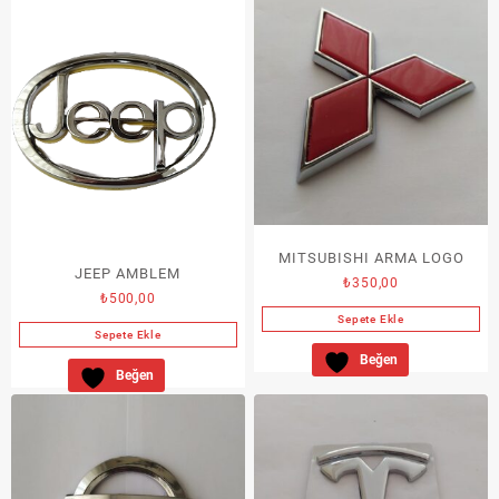
MITSUBISHI ARMA LOGO
JEEP AMBLEM
₺
350,00
₺
500,00
Sepete Ekle
Sepete Ekle
Beğen
Beğen