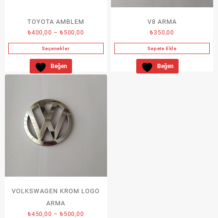
TOYOTA AMBLEM
V8 ARMA
Fiyat
₺
400,00
–
₺
500,00
₺
350,00
aralığı:
Seçenekler
Sepete Ekle
₺400,00
Bu
-
Beğen
Beğen
ürünün
₺500,00
birden
fazla
varyasyonu
var.
Seçenekler
ürün
sayfasından
seçilebilir
VOLKSWAGEN KROM LOGO
ARMA
Fiyat
₺
450,00
–
₺
500,00