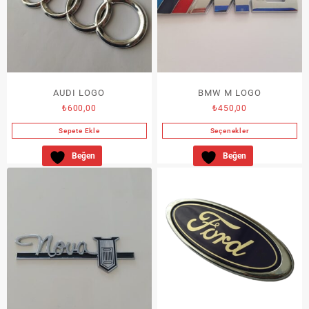
AUDI LOGO
BMW M LOGO
₺
600,00
₺
450,00
Sepete Ekle
Seçenekler
Bu
Beğen
Beğen
ürünün
birden
fazla
varyasyonu
var.
Seçenekler
ürün
sayfasından
seçilebilir