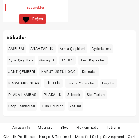
aralığı:
Seçenekler
₺450,00
Bu
-
Beğen
ürünün
₺500,00
birden
fazla
Etiketler
varyasyonu
var.
AMBLEM
ANAHTARLIK
Arma Çeşitleri
Aydınlatma
Seçenekler
Ayna Çeşitleri
ürün
Güneşlik
JALUZİ
Jant Kapakları
sayfasından
JANT ÇEMBERİ
KAPUT ÜSTÜ LOGO
Kornalar
seçilebilir
KROM AKSESUAR
KİLİTLİK
Lastik Yanakları
Logolar
PLAKA LAMBASI
PLAKALIK
Silecek
Sis Farları
Stop Lambaları
Tüm Ürünler
Yazılar
Anasayfa
Mağaza
Blog
Hakkımızda
İletişim
Gizlilik Politikası
| Kargo & Teslimat
| Mesafeli Satış Sözleşmesi
| Geri