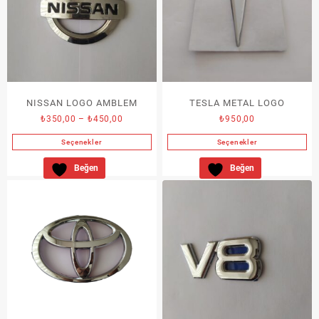
NISSAN LOGO AMBLEM
TESLA METAL LOGO
Fiyat
₺
350,00
–
₺
450,00
₺
950,00
aralığı:
Seçenekler
Seçenekler
₺350,00
Bu
Bu
-
Beğen
Beğen
ürünün
ürünün
₺450,00
birden
birden
fazla
fazla
varyasyonu
varyasyonu
var.
var.
Seçenekler
Seçenekler
ürün
ürün
sayfasından
sayfasından
seçilebilir
seçilebilir