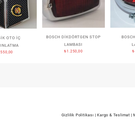
BOSCH DİKDÖRTGEN STOP
BOSCH
İK OTO İÇ
LAMBASI
L
DINLATMA
₺
1.250,00
₺
₺
550,00
Gizlilik Politikası
| Kargo & Teslimat
| 