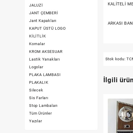
KALİTELİ M
JALUZİ
Silecek
JANT ÇEMBERİ
Jant Kapakları
ARKASI BAN
Sis Farları
KAPUT ÜSTÜ LOGO
Stop Lambaları
KİLİTLİK
Kornalar
Yazılar
KROM AKSESUAR
Stok kodu:
TC
Lastik Yanakları
Logolar
PLAKA LAMBASI
İlgili ürü
PLAKALIK
Silecek
Sis Farları
Stop Lambaları
Tüm Ürünler
Yazılar