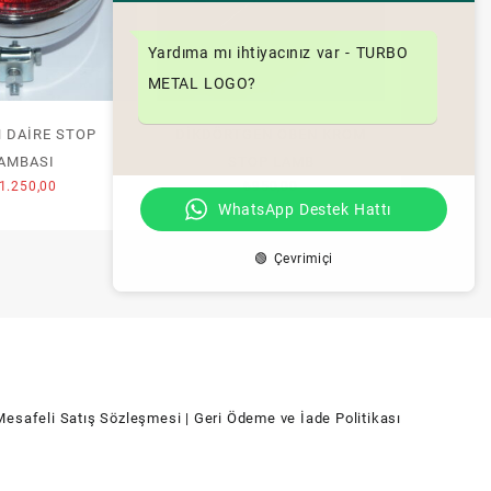
Yardıma mı ihtiyacınız var - TURBO
METAL LOGO?
 DAİRE STOP
DİKDÖRTGEN OBEN KROM
AMBASI
STOP LAMB
1.250,00
₺
950,00
WhatsApp Destek Hattı
🟢 Çevrimiçi
Mesafeli Satış Sözleşmesi
| Geri Ödeme ve İade Politikası