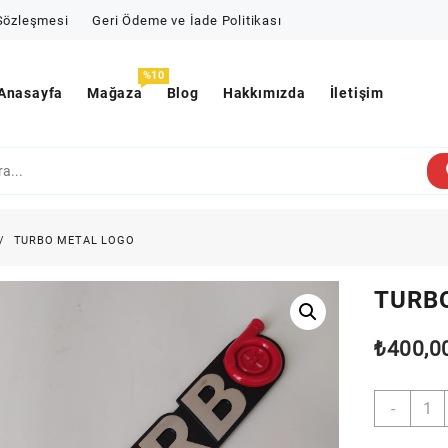
 Sözleşmesi
Geri Ödeme ve İade Politikası
%10
Anasayfa
Mağaza
Blog
Hakkımızda
İletişim
TURBO METAL LOGO
TURB
₺
400,0
TURB
-
META
LOGO