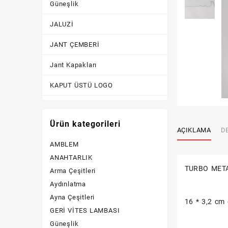
Güneşlik
JALUZİ
JANT ÇEMBERİ
Jant Kapakları
KAPUT ÜSTÜ LOGO
KİLİTLİK
Ürün kategorileri
Kornalar
AÇIKLAMA
D
AMBLEM
KROM AKSESUAR
ANAHTARLIK
Lastik Yanakları
TURBO MET
Arma Çeşitleri
Aydınlatma
Logolar
Ayna Çeşitleri
16 * 3,2 cm 
PLAKA LAMBASI
GERİ VİTES LAMBASI
Güneşlik
PLAKALIK