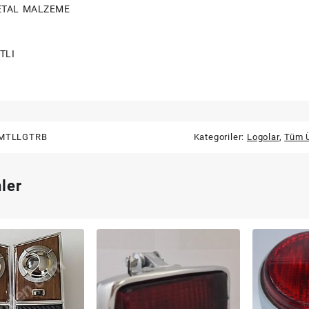
ETAL MALZEME
TLI
MTLLGTRB
Kategoriler:
Logolar
,
Tüm Ü
nler