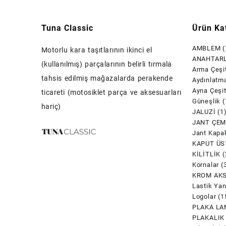
Tuna Classic
Ürün Kat
AMBLEM
(
Motorlu kara taşıtlarının ikinci el
ANAHTARL
(kullanılmış) parçalarının belirli tırmala
Arma Çeşit
tahsis edilmiş mağazalarda perakende
Aydınlatm
Ayna Çeşit
ticareti (motosiklet parça ve aksesuarları
Güneşlik
(
hariç)
JALUZİ
(1
JANT ÇEM
Jant Kapak
KAPUT ÜS
KİLİTLİK
(
Kornalar
(
KROM AK
Lastik Yan
Logolar
(1
PLAKA LA
PLAKALIK