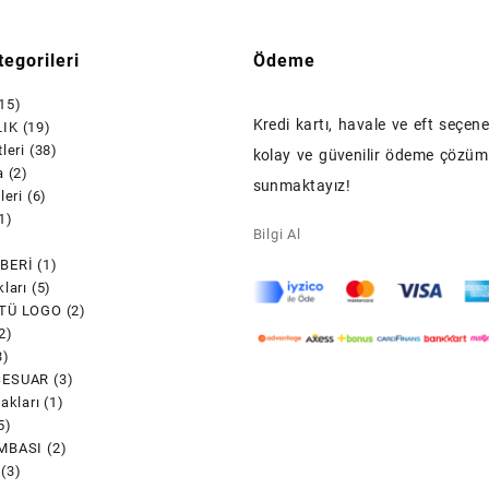
egorileri
Ödeme
15)
Kredi kartı, havale ve eft seçenek
IK
(19)
leri
(38)
kolay ve güvenilir ödeme çözüml
a
(2)
sunmaktayız!
leri
(6)
1)
Bilgi Al
)
BERİ
(1)
ları
(5)
TÜ LOGO
(2)
2)
3)
SESUAR
(3)
akları
(1)
5)
MBASI
(2)
(3)