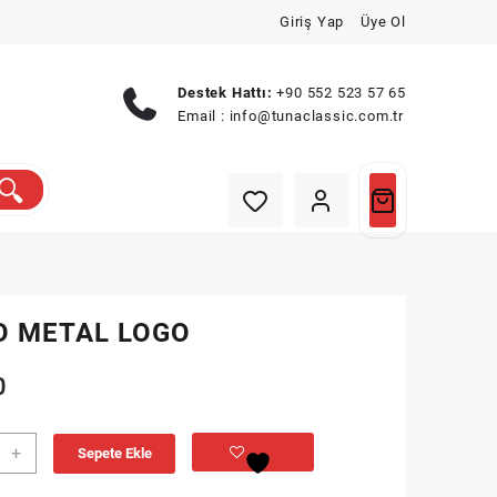
Giriş Yap
Üye Ol
Destek Hattı:
+90 552 523 57 65
Email :
info@tunaclassic.com.tr
O METAL LOGO
0
O
+
Sepete Ekle
L