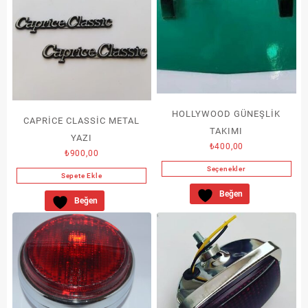
HOLLYWOOD GÜNEŞLİK
CAPRİCE CLASSİC METAL
TAKIMI
YAZI
₺
400,00
₺
900,00
Seçenekler
Sepete Ekle
Bu
Beğen
ürünün
Beğen
birden
fazla
varyasyonu
var.
Seçenekler
ürün
sayfasından