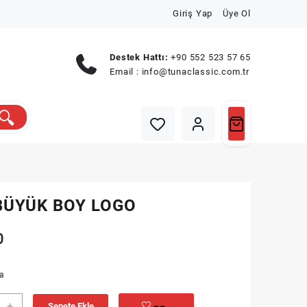
Giriş Yap
Üye Ol
Destek Hattı:
+90 552 523 57 65
Email :
info@tunaclassic.com.tr
BÜYÜK BOY LOGO
0
ta
+
Sepete Ekle