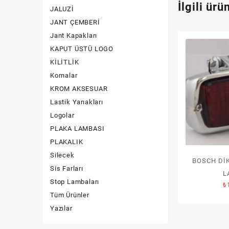
İlgili ürü
JALUZİ
Silecek
JANT ÇEMBERİ
Jant Kapakları
Sis Farları
KAPUT ÜSTÜ LOGO
Stop Lambaları
KİLİTLİK
Kornalar
Yazılar
KROM AKSESUAR
Lastik Yanakları
Logolar
PLAKA LAMBASI
PLAKALIK
Silecek
BOSCH Dİ
Sis Farları
L
Stop Lambaları
₺
Tüm Ürünler
Yazılar