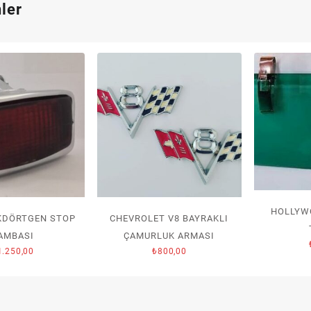
nler
HOLLYW
KDÖRTGEN STOP
CHEVROLET V8 BAYRAKLI
AMBASI
ÇAMURLUK ARMASI
1.250,00
₺
800,00