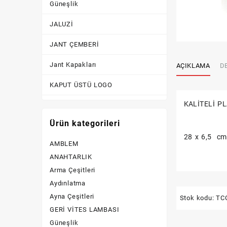
Güneşlik
JALUZİ
JANT ÇEMBERİ
Jant Kapakları
AÇIKLAMA
D
KAPUT ÜSTÜ LOGO
KALİTELİ P
KİLİTLİK
Ürün kategorileri
Kornalar
28 x 6,5 cm 
AMBLEM
KROM AKSESUAR
ANAHTARLIK
Lastik Yanakları
Arma Çeşitleri
Aydınlatma
Logolar
Ayna Çeşitleri
Stok kodu:
TC
PLAKA LAMBASI
GERİ VİTES LAMBASI
Güneşlik
PLAKALIK