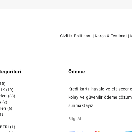
Gizlilik Politikası
| Kargo & Teslimat
| 
egorileri
Ödeme
15)
Kredi kartı, havale ve eft seçenek
IK
(19)
leri
(38)
kolay ve güvenilir ödeme çözüml
a
(2)
sunmaktayız!
leri
(6)
1)
Bilgi Al
)
BERİ
(1)