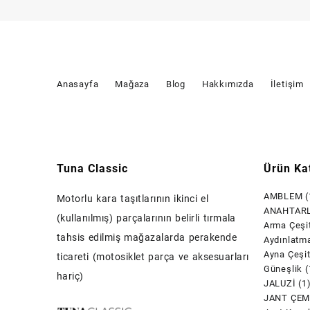
Anasayfa
Mağaza
Blog
Hakkımızda
İletişim
Tuna Classic
Ürün Kat
AMBLEM
(
Motorlu kara taşıtlarının ikinci el
ANAHTARL
(kullanılmış) parçalarının belirli tırmala
Arma Çeşit
tahsis edilmiş mağazalarda perakende
Aydınlatm
Ayna Çeşit
ticareti (motosiklet parça ve aksesuarları
Güneşlik
(
hariç)
JALUZİ
(1
JANT ÇEM