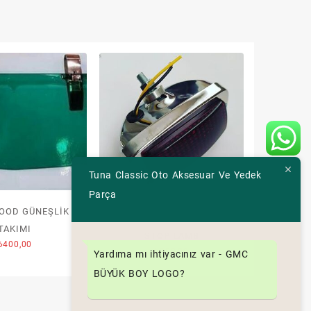
Tuna Classic Oto Aksesuar Ve Yedek
Parça
OOD GÜNEŞLİK
DİKDÖRTGEN OBEN KROM
TAKIMI
STOP LAMB
₺
400,00
₺
950,00
Yardıma mı ihtiyacınız var - GMC
BÜYÜK BOY LOGO?