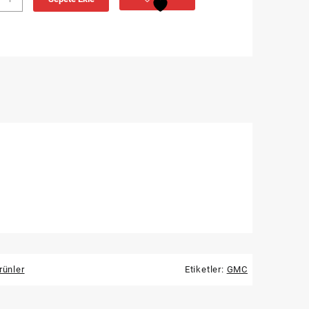
K
rünler
Etiketler:
GMC