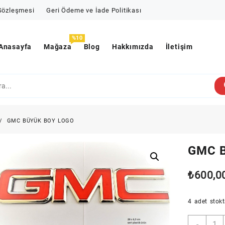
 Sözleşmesi
Geri Ödeme ve İade Politikası
%10
Anasayfa
Mağaza
Blog
Hakkımızda
İletişim
GMC BÜYÜK BOY LOGO
GMC 
₺
600,0
4 adet stok
GMC
-