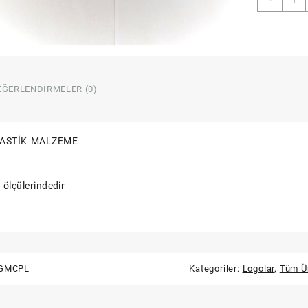
BÜYÜ
BOY
LOGO
adet
EĞERLENDIRMELER (0)
LASTİK MALZEME
ölçülerindedir
GMCPL
Kategoriler:
Logolar
,
Tüm Ü