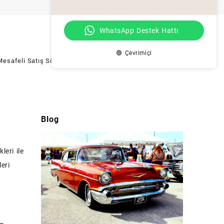
WhatsApp Destek Hattı
🟢 Çevrimiçi
Mesafeli Satış Sözleşmesi
| Geri Ödeme ve İade Politikası
Blog
leri ile
eri