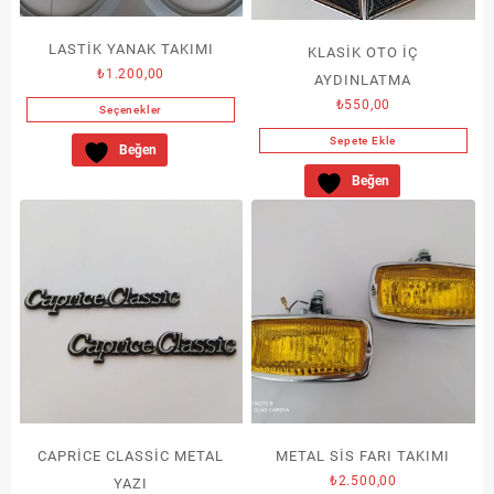
LASTİK YANAK TAKIMI
KLASİK OTO İÇ
₺
1.200,00
AYDINLATMA
₺
550,00
Seçenekler
Bu
Sepete Ekle
Beğen
ürünün
Beğen
birden
fazla
varyasyonu
var.
Seçenekler
ürün
sayfasından
seçilebilir
CAPRİCE CLASSİC METAL
METAL SİS FARI TAKIMI
₺
2.500,00
YAZI