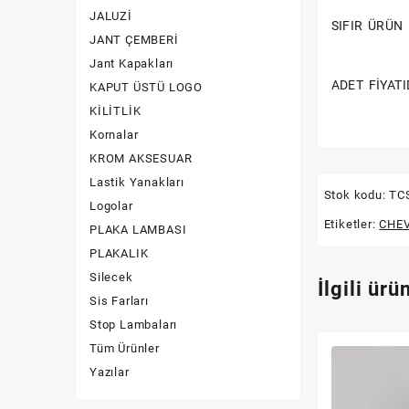
JALUZİ
SIFIR ÜRÜN
Silecek
JANT ÇEMBERİ
Jant Kapakları
Sis Farları
ADET FİYATI
KAPUT ÜSTÜ LOGO
Stop Lambaları
KİLİTLİK
Kornalar
Yazılar
KROM AKSESUAR
Lastik Yanakları
Stok kodu:
TC
Logolar
Etiketler:
CHE
PLAKA LAMBASI
PLAKALIK
Silecek
İlgili ürü
Sis Farları
Stop Lambaları
Tüm Ürünler
Yazılar