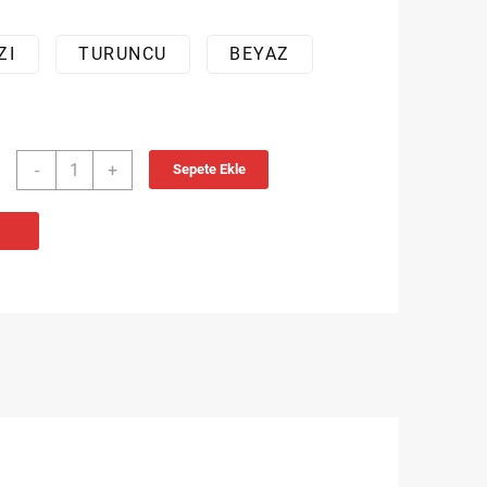
ZI
TURUNCU
BEYAZ
CHEVROLET
-
+
Sepete Ekle
İMPALA
STOP
LAMBASI
adet