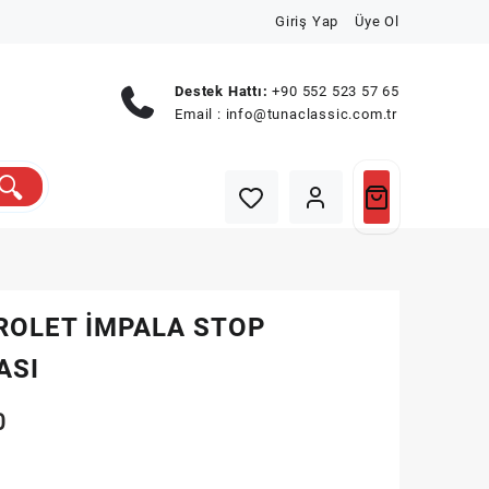
Giriş Yap
Üye Ol
Destek Hattı:
+90 552 523 57 65
Email :
info@tunaclassic.com.tr
ROLET İMPALA STOP
ASI
0