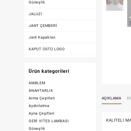
Güneşlik
JALUZİ
JANT ÇEMBERİ
Jant Kapakları
KAPUT ÜSTÜ LOGO
KİLİTLİK
Ürün kategorileri
Kornalar
AMBLEM
KROM AKSESUAR
ANAHTARLIK
Lastik Yanakları
AÇIKLAMA
EK
Arma Çeşitleri
Aydınlatma
Logolar
Ayna Çeşitleri
PLAKA LAMBASI
KALİTELİ M
GERİ VİTES LAMBASI
Güneşlik
PLAKALIK