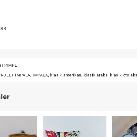
DIR
STPIMPL
VROLET İMPALA
,
İMPALA
,
klasik amerikan
,
klasik araba
,
klasik oto ak
nler