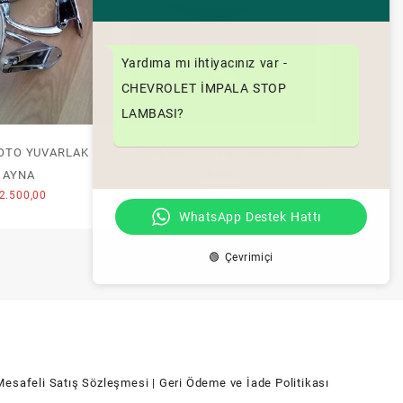
Yardıma mı ihtiyacınız var -
CHEVROLET İMPALA STOP
LAMBASI?
 OTO YUVARLAK
CHEVROLET V8 ÇAMURLUK
AYNA
ARMASI
2.500,00
₺
800,00
WhatsApp Destek Hattı
🟢 Çevrimiçi
Mesafeli Satış Sözleşmesi
| Geri Ödeme ve İade Politikası