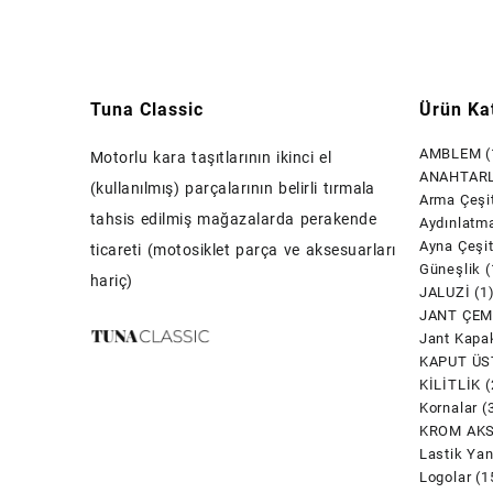
Tuna Classic
Ürün Kat
AMBLEM
(
Motorlu kara taşıtlarının ikinci el
ANAHTARL
(kullanılmış) parçalarının belirli tırmala
Arma Çeşit
tahsis edilmiş mağazalarda perakende
Aydınlatm
Ayna Çeşit
ticareti (motosiklet parça ve aksesuarları
Güneşlik
(
hariç)
JALUZİ
(1
JANT ÇEM
Jant Kapak
KAPUT ÜS
KİLİTLİK
(
Kornalar
(
KROM AK
Lastik Yan
Logolar
(1