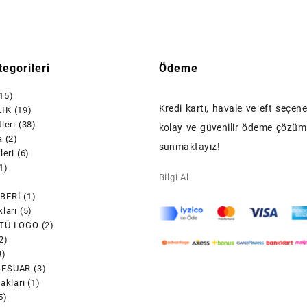
egorileri
Ödeme
15)
Kredi kartı, havale ve eft seçenek
IK
(19)
leri
(38)
kolay ve güvenilir ödeme çözüml
a
(2)
sunmaktayız!
leri
(6)
1)
Bilgi Al
)
BERİ
(1)
ları
(5)
TÜ LOGO
(2)
2)
3)
SESUAR
(3)
akları
(1)
5)