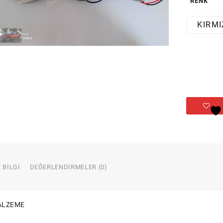
RENK
KIRMI
 BILGI
DEĞERLENDIRMELER (0)
ALZEME