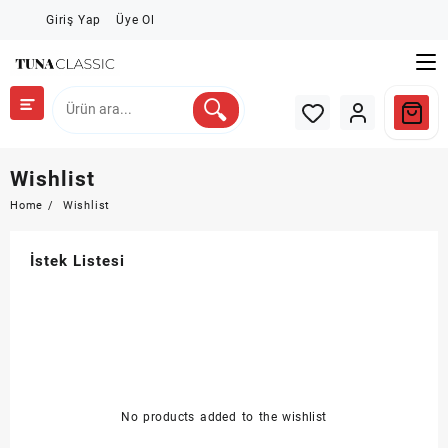
Skip
Giriş Yap
Üye Ol
to
content
Wishlist
Home
Wishlist
İstek Listesi
No products added to the wishlist