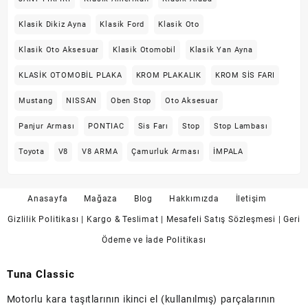
Klasik Dikiz Ayna
Klasik Ford
Klasik Oto
Klasik Oto Aksesuar
Klasik Otomobil
Klasik Yan Ayna
KLASİK OTOMOBİL PLAKA
KROM PLAKALIK
KROM SİS FARI
Mustang
NISSAN
Oben Stop
Oto Aksesuar
Panjur Arması
PONTIAC
Sis Farı
Stop
Stop Lambası
Toyota
V8
V8 ARMA
Çamurluk Arması
İMPALA
Anasayfa
Mağaza
Blog
Hakkımızda
İletişim
Gizlilik Politikası
| Kargo & Teslimat
| Mesafeli Satış Sözleşmesi
| Geri
Ödeme ve İade Politikası
Tuna Classic
Motorlu kara taşıtlarının ikinci el (kullanılmış) parçalarının