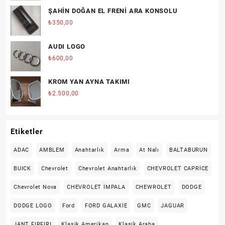
ŞAHİN DOĞAN EL FRENİ ARA KONSOLU
₺
350,00
AUDI LOGO
₺
600,00
KROM YAN AYNA TAKIMI
₺
2.500,00
Etiketler
ADAC
AMBLEM
Anahtarlık
Arma
At Nalı
BALTABURUN
BUICK
Chevrolet
Chevrolet Anahtarlık
CHEVROLET CAPRİCE
Chevrolet Nova
CHEVROLET İMPALA
CHEWROLET
DODGE
DODGE LOGO
Ford
FORD GALAXİE
GMC
JAGUAR
JANT FIRFIRI
Klasik Amerikan
Klasik Araba