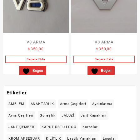
V8 ARMA
V8 ARMA
₺
350,00
₺
350,00
Sepete Ekle
Sepete Ekle
Beğen
Beğen
Etiketler
AMBLEM
ANAHTARLIK
Arma Çeşitleri
Aydınlatma
Ayna Çeşitleri
Güneşlik
JALUZİ
Jant Kapakları
JANT ÇEMBERİ
KAPUT ÜSTÜ LOGO
Kornalar
KROM AKSESUAR
KİLİTLİK
Lastik Yanakları
Logolar