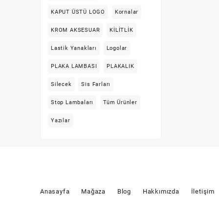
KAPUT ÜSTÜ LOGO
Kornalar
Silecek
KROM AKSESUAR
KİLİTLİK
Sis Farları
Lastik Yanakları
Logolar
Stop Lambaları
PLAKA LAMBASI
PLAKALIK
Yazılar
Silecek
Sis Farları
Stop Lambaları
Tüm Ürünler
Yazılar
Anasayfa
Mağaza
Blog
Hakkımızda
İletişim