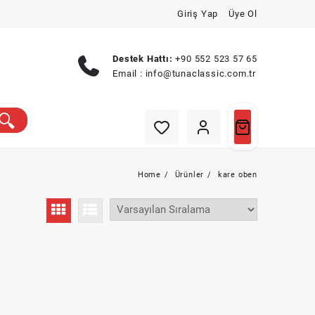
Giriş Yap
Üye Ol
Destek Hattı:
+90 552 523 57 65
Email :
info@tunaclassic.com.tr
Home
Ürünler
kare oben