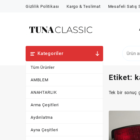
Skip
Gizlilik Politikası
Kargo & Teslimat
Mesafeli Satış
to
content
Kategoriler
Tüm Ürünler
Etiket:
k
AMBLEM
ANAHTARLIK
Tek bir sonuç g
Arma Çeşitleri
Aydınlatma
Ayna Çeşitleri