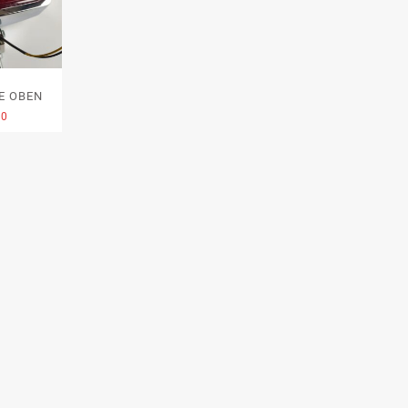
E OBEN
00