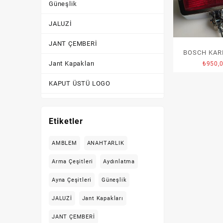
Güneşlik
JALUZİ
JANT ÇEMBERİ
BOSCH KAR
Jant Kapakları
₺
950,
KAPUT ÜSTÜ LOGO
KİLİTLİK
Etiketler
Kornalar
KROM AKSESUAR
AMBLEM
ANAHTARLIK
Arma Çeşitleri
Aydınlatma
Lastik Yanakları
Ayna Çeşitleri
Güneşlik
Logolar
JALUZİ
Jant Kapakları
PLAKA LAMBASI
JANT ÇEMBERİ
PLAKALIK