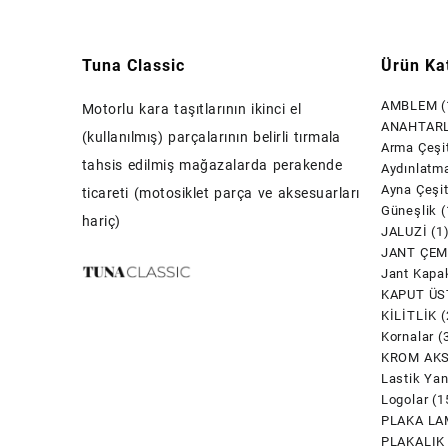
Tuna Classic
Ürün Kat
AMBLEM
(
Motorlu kara taşıtlarının ikinci el
ANAHTARL
(kullanılmış) parçalarının belirli tırmala
Arma Çeşit
tahsis edilmiş mağazalarda perakende
Aydınlatm
Ayna Çeşit
ticareti (motosiklet parça ve aksesuarları
Güneşlik
(
hariç)
JALUZİ
(1
JANT ÇEM
Jant Kapak
KAPUT ÜS
KİLİTLİK
(
Kornalar
(
KROM AK
Lastik Yan
Logolar
(1
PLAKA LA
PLAKALIK