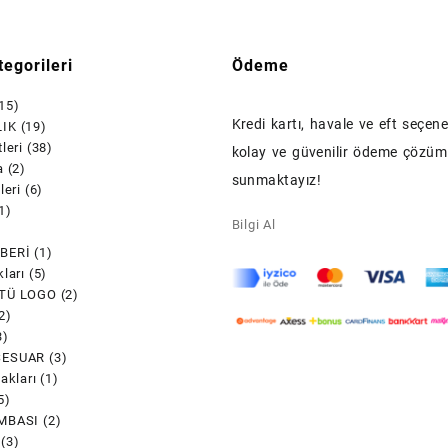
egorileri
Ödeme
15)
Kredi kartı, havale ve eft seçenek
IK
(19)
leri
(38)
kolay ve güvenilir ödeme çözüml
a
(2)
sunmaktayız!
leri
(6)
1)
Bilgi Al
)
BERİ
(1)
ları
(5)
TÜ LOGO
(2)
2)
3)
SESUAR
(3)
akları
(1)
5)
MBASI
(2)
(3)