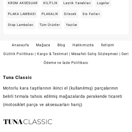
KROM AKSESUAR
KİLİTLİK
Lastik Yanakları
Logolar
PLAKA LAMBASI
PLAKALIK
Silecek
Sis Farları
Stop Lambaları
Tüm Ürünler
Yazılar
Anasayfa
Mağaza
Blog
Hakkımızda
İletişim
Gizlilik Politikası
| Kargo & Teslimat
| Mesafeli Satış Sözleşmesi
| Geri
Ödeme ve İade Politikası
Tuna Classic
Motorlu kara taşıtlarının ikinci el (kullanılmış) parçalarının
belirli tırmala tahsis edilmiş mağazalarda perakende ticareti
(motosiklet parça ve aksesuarları hariç)