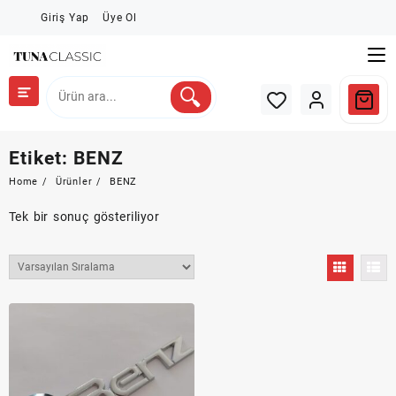
Skip
Giriş Yap
Üye Ol
to
content
Etiket:
BENZ
Home
Ürünler
BENZ
Tek bir sonuç gösteriliyor