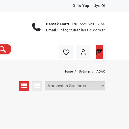
Giriş Yap
Üye Ol
Destek Hattı:
+90 552 523 57 65
Email :
info@tunaclassic.com.tr
Home
Ürünler
ADAC