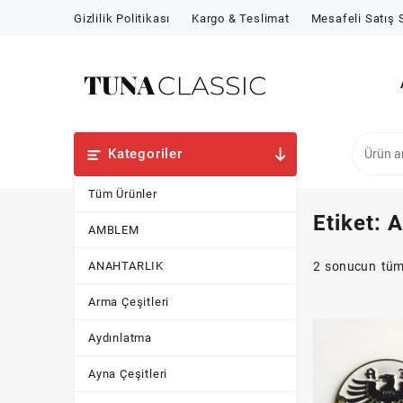
Skip
Gizlilik Politikası
Kargo & Teslimat
Mesafeli Satış
to
content
Kategoriler
Tüm Ürünler
Etiket:
A
AMBLEM
ANAHTARLIK
2 sonucun tümü
Arma Çeşitleri
Aydınlatma
Ayna Çeşitleri