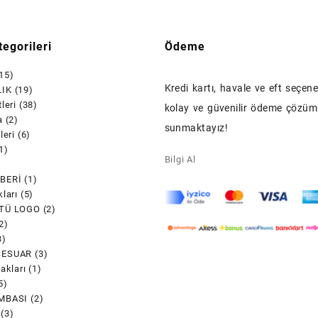
egorileri
Ödeme
15)
Kredi kartı, havale ve eft seçenek
IK
(19)
leri
(38)
kolay ve güvenilir ödeme çözüml
a
(2)
sunmaktayız!
leri
(6)
1)
Bilgi Al
)
BERİ
(1)
ları
(5)
TÜ LOGO
(2)
2)
3)
SESUAR
(3)
akları
(1)
5)
MBASI
(2)
(3)