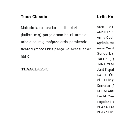
Tuna Classic
Ürün Kat
AMBLEM
(
Motorlu kara taşıtlarının ikinci el
ANAHTARL
(kullanılmış) parçalarının belirli tırmala
Arma Çeşit
tahsis edilmiş mağazalarda perakende
Aydınlatm
Ayna Çeşit
ticareti (motosiklet parça ve aksesuarları
Güneşlik
(
hariç)
JALUZİ
(1
JANT ÇEM
Jant Kapak
KAPUT ÜS
KİLİTLİK
(
Kornalar
(
KROM AK
Lastik Yan
Logolar
(1
PLAKA LA
PLAKALIK