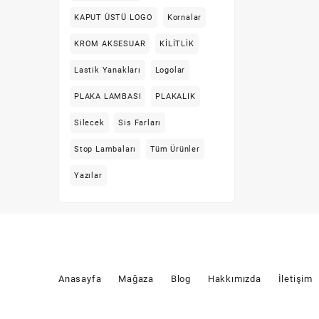
KAPUT ÜSTÜ LOGO
Kornalar
Silecek
KROM AKSESUAR
KİLİTLİK
Sis Farları
Lastik Yanakları
Logolar
Stop Lambaları
PLAKA LAMBASI
PLAKALIK
Yazılar
Silecek
Sis Farları
Stop Lambaları
Tüm Ürünler
Yazılar
Anasayfa
Mağaza
Blog
Hakkımızda
İletişim