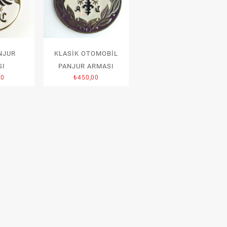
NJUR
KLASİK OTOMOBİL
SI
PANJUR ARMASI
00
₺
450,00