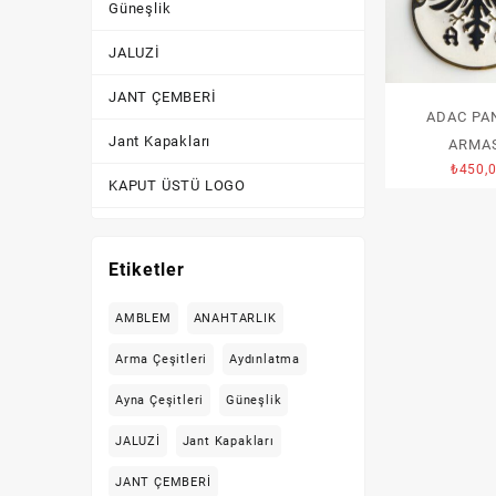
Güneşlik
JALUZİ
JANT ÇEMBERİ
ADAC PA
Jant Kapakları
ARMA
₺
450,
KAPUT ÜSTÜ LOGO
KİLİTLİK
Etiketler
Kornalar
KROM AKSESUAR
AMBLEM
ANAHTARLIK
Arma Çeşitleri
Aydınlatma
Lastik Yanakları
Ayna Çeşitleri
Güneşlik
Logolar
JALUZİ
Jant Kapakları
PLAKA LAMBASI
JANT ÇEMBERİ
PLAKALIK